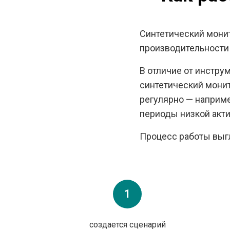
Синтетический монит
производительности 
В отличие от инстру
синтетический монит
регулярно — наприм
периоды низкой акти
Процесс работы выг
1
создается сценарий