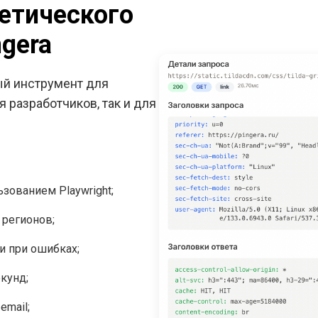
етического
ngera
ый инструмент для
 разработчиков, так и для
зованием Playwright;
 регионов;
и при ошибках;
екунд;
email;