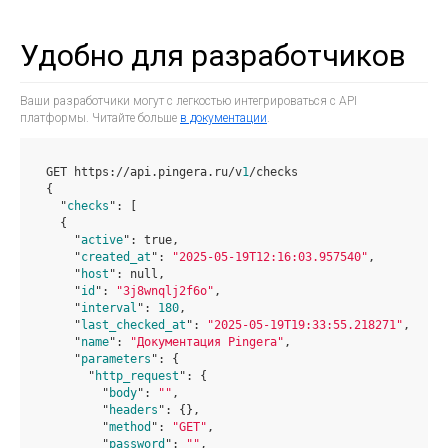
Удобно для разработчиков
Ваши разработчики могут с легкостью интегрироваться с API
платформы. Читайте больше
в документации
.
GET https://api.pingera.ru/v
1
/checks

{

  "
checks
": 
[

  {

    "
active
": 
true
,

    "
created_at
": 
"2025-05-19T12:16:03.957540"
,

    "
host
": 
null
,

    "
id
": 
"3j8wnqlj2f6o"
,

    "
interval
": 
180
,

    "
last_checked_at
": 
"2025-05-19T19:33:55.218271"
,

    "
name
": 
"Документация Pingera"
,

    "
parameters
": 
{

      "
http_request
": 
{

        "
body
": 
""
,

	"
headers
": 
{}
,

	"
method
": 
"GET"
,

	"
password
": 
""
,
