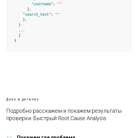
	"
username
": 
""
}
,

    "
search_text
": 
""
}
,

  }

  ...

}
Дело в деталях
Подробно расскажем и покажем результаты
проверки. Быстрый Root Cause Analysis.
Покажем где проблема