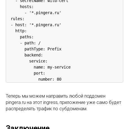
    - secretName: wild-cert 

      hosts:

        - '*.pingera.ru'

  rules:

  - host: '*.pingera.ru'

    http:

      paths:

      - path: /

        pathType: Prefix

        backend:

          service:

            name: my-service

            port:

              number: 80
Теперь мы можем направить любой поддомен
pingera.ru на этот ingress, приложение уже само будет
распределять трафик по субдоменам.
Заключение