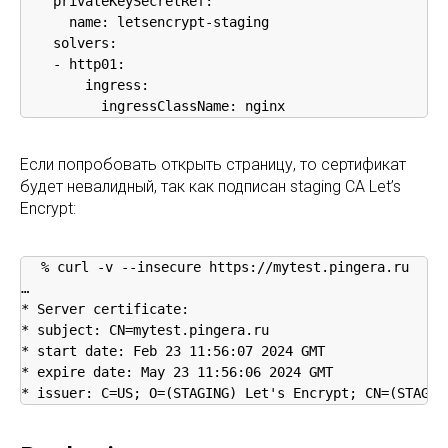
    privateKeySecretRef:

      name: letsencrypt-staging

    solvers:

    - http01:

        ingress:

          ingressClassName: nginx
Если попробовать открыть страницу, то сертификат
будет невалидный, так как подписан staging CA Let’s
Encrypt:
% curl -v --insecure https://mytest.pingera.ru

…

* Server certificate:

* subject: CN=mytest.pingera.ru

* start date: Feb 23 11:56:07 2024 GMT

* expire date: May 23 11:56:06 2024 GMT

* issuer: C=US; O=(STAGING) Let's Encrypt; CN=(STAGIN