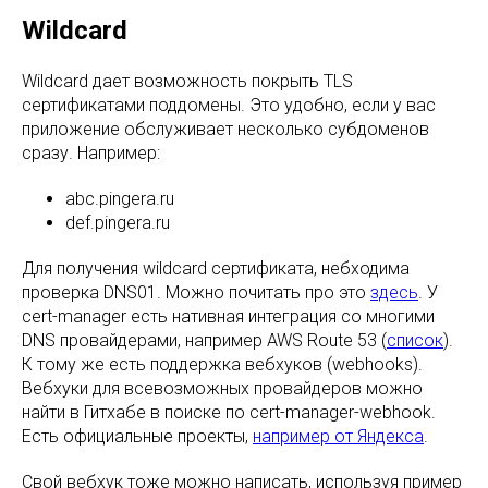
Wildcard
Wildcard дает возможность покрыть TLS
сертификатами поддомены. Это удобно, если у вас
приложение обслуживает несколько субдоменов
сразу. Например:
abc.pingera.ru
def.pingera.ru
Для получения wildcard сертификата, небходима
проверка DNS01. Можно почитать про это
здесь
. У
cert-manager есть нативная интеграция со многими
DNS провайдерами, например AWS Route 53 (
список
).
К тому же есть поддержка вебхуков (webhooks).
Вебхуки для всевозможных провайдеров можно
найти в Гитхабе в поиске по cert-manager-webhook.
Есть официальные проекты,
например от Яндекса
.
Свой вебхук тоже можно написать, используя пример