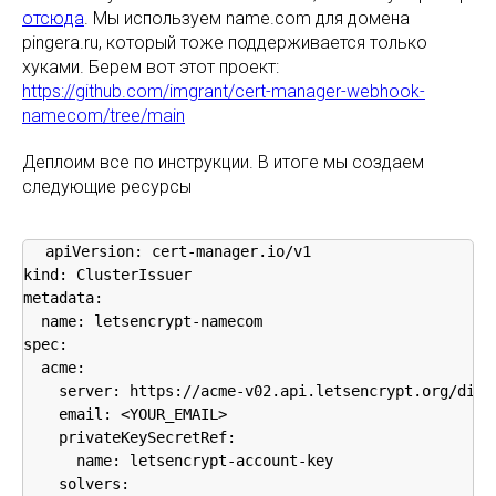
отсюда
. Мы используем name.com для домена
pingera.ru, который тоже поддерживается только
хуками. Берем вот этот проект:
https://github.com/imgrant/cert-manager-webhook-
namecom/tree/main
Деплоим все по инструкции. В итоге мы создаем
следующие ресурсы
apiVersion: cert-manager.io/v1

kind: ClusterIssuer

metadata:

  name: letsencrypt-namecom

spec:

  acme:

    server: https://acme-v02.api.letsencrypt.org/direc
    email: <YOUR_EMAIL>

    privateKeySecretRef:

      name: letsencrypt-account-key

    solvers:
