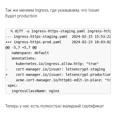
Так же меняем Ingress, где указываем, что Issuer
будет production:
% diff -u ingress-https-staging.yaml ingress-https-
--- ingress-https-staging.yaml	2024-02-23 15:53:22

+++ ingress-https-prod.yaml	2024-02-23 18:03:02

@@ -5,7 +5,7 @@

   namespace: default

   annotations:

     kubernetes.io/ingress.allow-http: "true"

-    cert-manager.io/issuer: letsencrypt-staging

+    cert-manager.io/issuer: letsencrypt-production

     acme.cert-manager.io/http01-edit-in-place: "true"
 spec:

   ingressClassName: nginx
Теперь у нас есть полностью валидный сертификат.