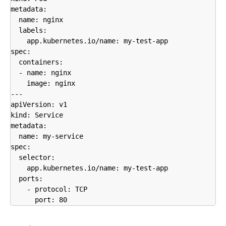
metadata:

  name: nginx

  labels:

    app.kubernetes.io/name: my-test-app

spec:

  containers:

  - name: nginx

    image: nginx

---

apiVersion: v1

kind: Service

metadata:

  name: my-service

spec:

  selector:

    app.kubernetes.io/name: my-test-app

  ports:

    - protocol: TCP

      port: 80