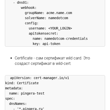
    - dns01:

        webhook:

          groupName: acme.name.com

          solverName: namedotcom

          config:

            username: <YOUR_LOGIN>

            apitokensecret:

              name: namedotcom-credentials

              key: api-token
Certificate - сам сертификат wild card. Это
создаст сертификат в wild-cert.
apiVersion: cert-manager.io/v1

kind: Certificate

metadata:

  name: pingera-test

spec:

  dnsNames:

    - '*.pingera.ru'
