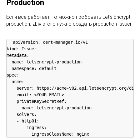
Production
Если все работает, то можно пробовать Let’s Encrypt
production. Для этого нужно создать production Issuer:
apiVersion: cert-manager.io/v1

kind: Issuer

metadata:

  name: letsencrypt-production

  namespace: default

spec:

  acme:

    server: https://acme-v02.api.letsencrypt.org/direc
    email: <YOUR_EMAIL>

    privateKeySecretRef:

      name: letsencrypt-production

    solvers:

    - http01:

        ingress:

          ingressClassName: nginx