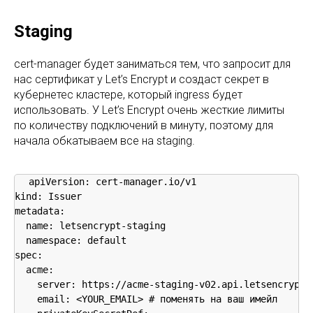
Staging
cert-manager будет заниматься тем, что запросит для
нас сертификат у Let’s Encrypt и создаст секрет в
кубернетес кластере, который ingress будет
использовать. У Let’s Encrypt очень жесткие лимиты
по количеству подключений в минуту, поэтому для
начала обкатываем все на staging.
apiVersion: cert-manager.io/v1

kind: Issuer

metadata:

  name: letsencrypt-staging

  namespace: default

spec:

  acme:

    server: https://acme-staging-v02.api.letsencrypt.o
    email: <YOUR_EMAIL> # поменять на ваш имейл
