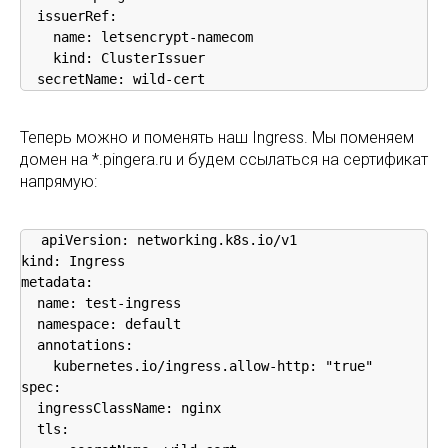
  issuerRef:

    name: letsencrypt-namecom

    kind: ClusterIssuer

  secretName: wild-cert
Теперь можно и поменять наш Ingress. Мы поменяем
домен на *.pingera.ru и будем ссылаться на сертификат
напрямую:
apiVersion: networking.k8s.io/v1

kind: Ingress

metadata:

  name: test-ingress

  namespace: default

  annotations:

    kubernetes.io/ingress.allow-http: "true"

spec:

  ingressClassName: nginx

  tls:
