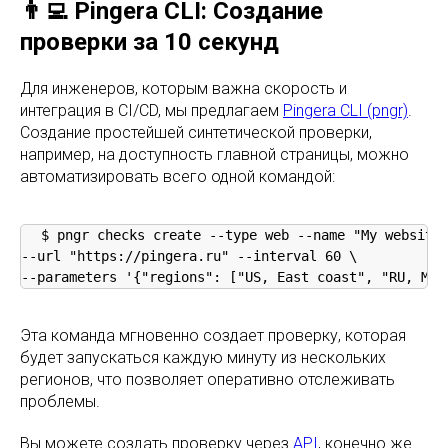
👨‍💻 Pingera CLI: Создание
проверки за 10 секунд
Для инженеров, которым важна скорость и
интеграция в CI/CD, мы предлагаем
Pingera CLI (pngr)
.
Создание простейшей синтетической проверки,
например, на доступность главной страницы, можно
автоматизировать всего одной командой:
$ pngr checks create --type web --name "My website"
--url "https://pingera.ru" --interval 60 \

--parameters '{"regions": ["US, East coast", "RU, Mos
Эта команда мгновенно создает проверку, которая
будет запускаться каждую минуту из нескольких
регионов, что позволяет оперативно отслеживать
проблемы.
Вы можете создать проверку через
API
, конечно же